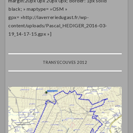
margin:20px 0px 20px 0px; border: 1px solid
black; » maptype= »OSM »
gpx= »http://laverreriedugast.fr/wp-
content/uploads/Pascal_HEDIGER_2016-03-
19_14-17-15.gpx »]
TRANS’ECOUVES 2012