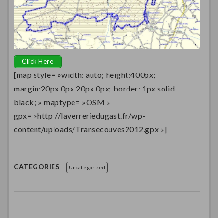
Click Here
[map style= »width: auto; height:400px;
margin:20px 0px 20px 0px; border: 1px solid
black; » maptype= »OSM »
gpx= »http://laverreriedugast.fr/wp-
content/uploads/Transecouves2012.gpx »]
CATEGORIES
Uncategorized