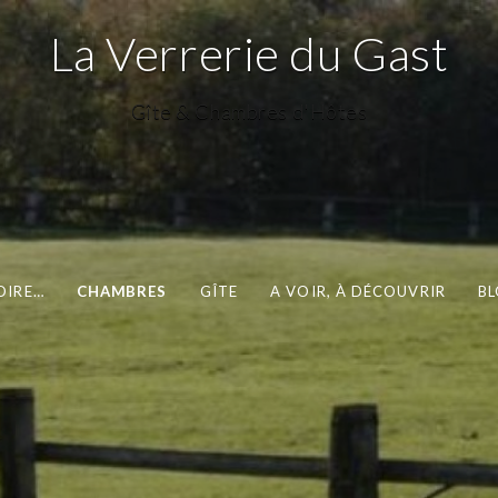
La Verrerie du Gast
Gîte & Chambres d'Hôtes
OIRE…
CHAMBRES
GÎTE
A VOIR, À DÉCOUVRIR
B