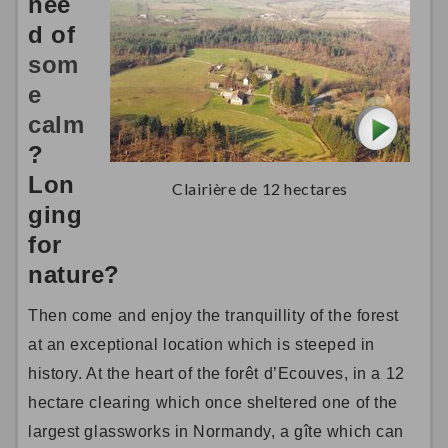
nee
d of
som
e
calm
?
Lon
Clairière de 12 hectares
ging
for
nature?
Then come and enjoy the tranquillity of the forest
at an exceptional location which is steeped in
history. At the heart of the forêt d’Ecouves, in a 12
hectare clearing which once sheltered one of the
largest glassworks in Normandy, a gîte which can