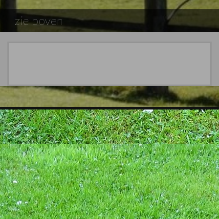
zie boven
Theme Designed by
InkHive
.
La Verrerie du Gast