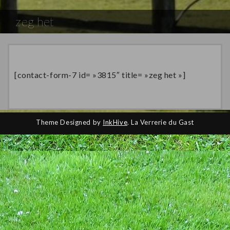
zeg het
[contact-form-7 id= »3815″ title= »zeg het »]
Theme Designed by
InkHive
.
La Verrerie du Gast