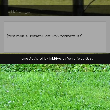
ontvangen
[testimonial_rotator id=3752 format=list]
Theme Designed by
InkHive
.
La Verrerie du Gast