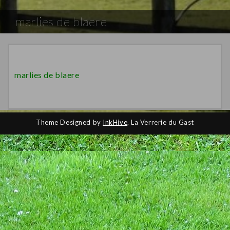
marlies de blaere
marlies de blaere
Theme Designed by
InkHive
.
La Verrerie du Gast